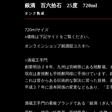
銀滴 百六拾石 25度 720ml
タンク熟成
720mlサイズ
※価格は下記サイトをご覧ください。
オンラインショップ銘酒舘コスギへ
○酒蔵王手門
創業明治２８年。九州は宮崎県にある焼酎蔵。
現在は麦焼酎も芋焼酎同様に手掛けています。
これは昔からある伝統的な製法に習った規格、
平成２７年に資本関係の変更などもあり、「王
酒蔵王手門の看板ブランドである「銀滴（ぎん