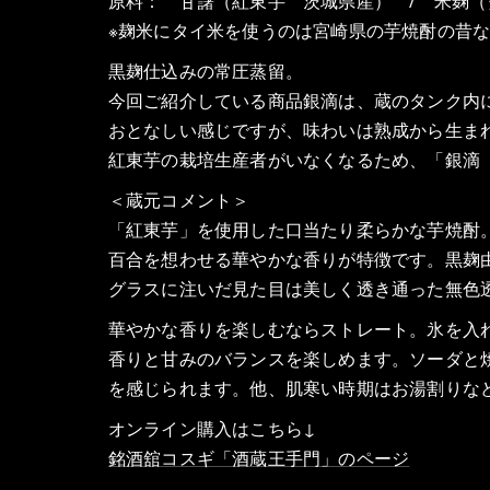
原料： 甘藷（紅東芋 茨城県産） / 米麹（
※麹米にタイ米を使うのは宮崎県の芋焼酎の昔
黒麹仕込みの常圧蒸留。
今回ご紹介している商品銀滴は、蔵のタンク内
おとなしい感じですが、味わいは熟成から生ま
紅東芋の栽培生産者がいなくなるため、「銀滴
＜蔵元コメント＞
「紅東芋」を使用した口当たり柔らかな芋焼酎
百合を想わせる華やかな香りが特徴です。黒麹
グラスに注いだ見た目は美しく透き通った無色
華やかな香りを楽しむならストレート。氷を入
香りと甘みのバランスを楽しめます。ソーダと
を感じられます。他、肌寒い時期はお湯割りな
オンライン購入はこちら↓
銘酒舘コスギ「酒蔵王手門」のページ