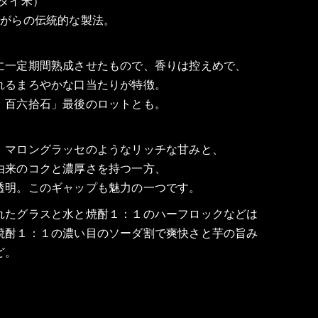
タイ米）
ながらの伝統的な製法。
に一定期間熟成させたもので、香りは控えめで、
れるまろやかな口当たりが特徴。
 百六拾石」最後のロットとも。
。マロングラッセのようなリッチな甘みと、
由来のコクと濃厚さを持つ一方、
透明。このギャップも魅力の一つです。
れたグラスと水と焼酎１：１のハーフロックなどは
焼酎１：１の濃い目のソーダ割で爽快さと芋の旨み
ど。