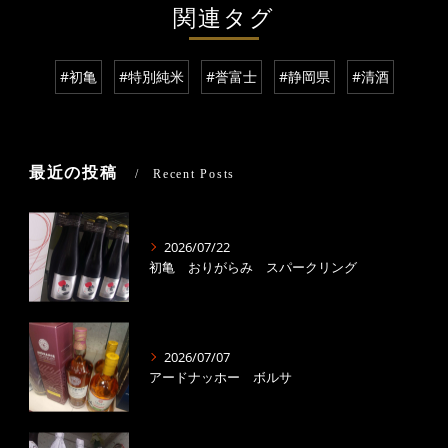
関連タグ
#初亀
#特別純米
#誉富士
#静岡県
#清酒
最近の投稿
Recent Posts
2026/07/22
初亀 おりがらみ スパークリング
2026/07/07
アードナッホー ボルサ