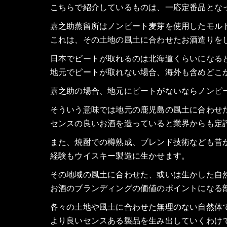
こちらで紹介しているものは、一応定番品とな
嘉之助蒸留所はノンピート麦芽を使用したモル
これは、その土地の風土に合わせたお酒造りを
日本でピートが取れるのは北海道くらいになる
地元でピートが取れない場合、海外も含めどこ
嘉之助の場合、地元にピートがないならノンピ
そういう意味では地元の鹿児島の風土に合わせ
センスの良いお酒を造っていると業界からも定
また、焼酎での樽熟成、ブレンド技術なども昔
経験もウイスキー製造に生かせます。
その地域の風土に合わせた、或いは生かした自
お酒のブランディングの価値のポイントになる
各々の土地や風土に合わせた無理のない自然体
より良いセンスある製品を生み出していくわけ